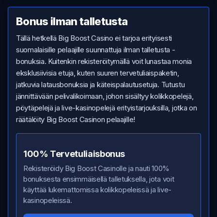
Bonus ilman talletusta
Tällä hetkellä Big Boost Casino ei tarjoa erityisesti
suomalaisille pelaajille suunnattuja ilman talletusta -
bonuksia. Kuitenkin rekisteröitymällä voit lunastaa monia
eksklusiivisia etuja, kuten suuren tervetuliaispaketin,
jatkuvia latausbonuksia ja käteispalautusetuja. Tutustu
jännittävään pelivalikoimaan, johon sisältyy kolikkopelejä,
pöytäpelejä ja live-kasinopelejä erityistarjouksilla, jotka on
räätälöity Big Boost Casinon pelaajille!
100% Tervetuliaisbonus
Rekisteröidy Big Boost Casinolle ja nauti 100%
bonuksesta ensimmäisellä talletuksella, jota voit
käyttää lukemattomissa kolikkopeleissä ja live-
kasinopeleissä.