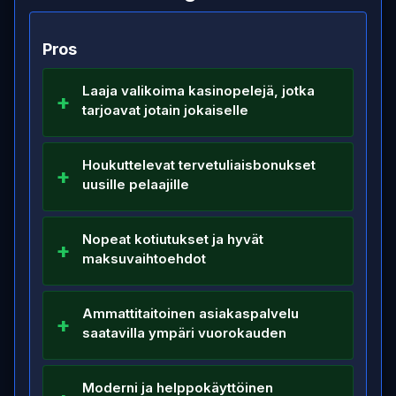
Pros
Laaja valikoima kasinopelejä, jotka
tarjoavat jotain jokaiselle
Houkuttelevat tervetuliaisbonukset
uusille pelaajille
Nopeat kotiutukset ja hyvät
maksuvaihtoehdot
Ammattitaitoinen asiakaspalvelu
saatavilla ympäri vuorokauden
Moderni ja helppokäyttöinen