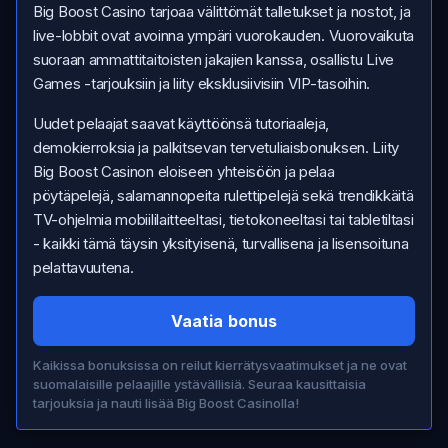
Big Boost Casino tarjoaa välittömät talletukset ja nostot, ja
live-lobbit ovat avoinna ympäri vuorokauden. Vuorovaikuta
suoraan ammattitaitoisten jakajien kanssa, osallistu Live
Games -tarjouksiin ja liity eksklusiivisiin VIP-tasoihin.
Uudet pelaajat saavat käyttöönsä tutoriaaleja,
demokierroksia ja palkitsevan tervetuliaisbonuksen. Liity
Big Boost Casinon eloiseen yhteisöön ja pelaa
pöytäpelejä, salamannopeita rulettipelejä sekä trendikkäitä
TV-ohjelmia mobiililaitteeltasi, tietokoneeltasi tai tabletiltasi
- kaikki tämä täysin yksityisenä, turvallisena ja lisensoituna
pelattavuutena.
Vaatia bonus
Kaikissa bonuksissa on reilut kierrätysvaatimukset ja ne ovat
suomalaisille pelaajille ystävällisiä. Seuraa kausittaisia
tarjouksia ja nauti lisää Big Boost Casinolla!