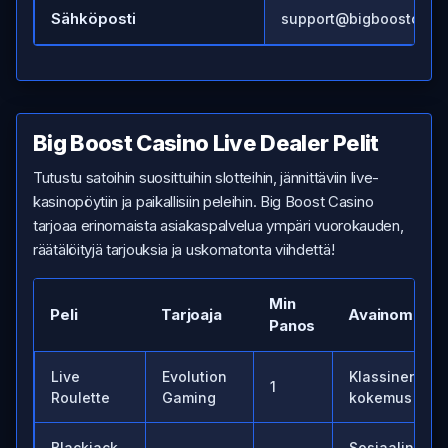
Sähköposti
support@bigboostcasi
Big Boost Casino Live Dealer Pelit
Tutustu satoihin suosittuihin slotteihin, jännittäviin live-
kasinopöytiin ja paikallisiin peleihin. Big Boost Casino
tarjoaa erinomaista asiakaspalvelua ympäri vuorokauden,
räätälöityjä tarjouksia ja uskomatonta viihdettä!
Min
Peli
Tarjoaja
Avainominai
Panos
Live
Evolution
Klassinen live 
1
Roulette
Gaming
kokemus
Blackjack
Sosiaalinen b