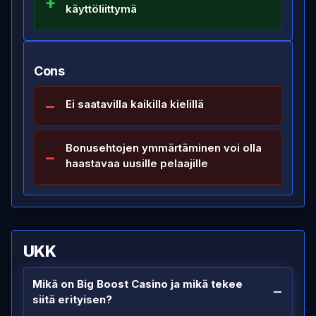
käyttöliittymä
Cons
Ei saatavilla kaikilla kielillä
Bonusehtojen ymmärtäminen voi olla
haastavaa uusille pelaajille
UKK
Mikä on Big Boost Casino ja mikä tekee
siitä erityisen?