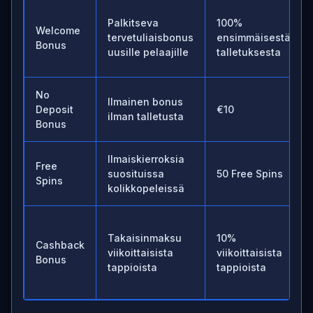
Palkitseva
100%
Welcome
tervetuliaisbonus
ensimmäisestä
Bonus
uusille pelaajille
talletuksesta
No
Ilmainen bonus
Deposit
€10
ilman talletusta
Bonus
Ilmaiskierroksia
Free
suosituissa
50 Free Spins
Spins
kolikkopeleissä
Takaisinmaksu
10%
Cashback
viikoittaisista
viikoittaisista
Bonus
tappioista
tappioista