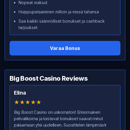
Nopeat maksut
Huippupelaaminen milloin ja missä tahansa
Saa kaikki säännölliset bonukset ja cashback
tarjoukset
Varaa Bonus
Big Boost Casino Reviews
Elina
★
★
★
★
★
Big Boost Casino on uskomaton! Erinomainen
pelivalikoima ja loistavat bonukset saavat minut
palaamaan yhä uudelleen. Suosittelen lämpimästi