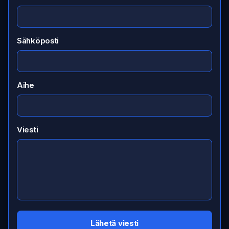
Sähköposti
Aihe
Viesti
Lähetä viesti